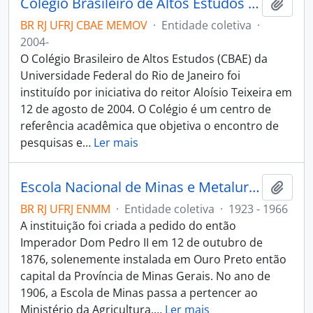
Colégio Brasileiro de Altos Estudos (CBAE)
Adici
BR RJ UFRJ CBAE MEMOV
·
Entidade coletiva
·
2004-
O Colégio Brasileiro de Altos Estudos (CBAE) da
Universidade Federal do Rio de Janeiro foi
instituído por iniciativa do reitor Aloísio Teixeira em
12 de agosto de 2004. O Colégio é um centro de
referência acadêmica que objetiva o encontro de
pesquisas e
…
Ler mais
Escola Nacional de Minas e Metalurgia
Adici
BR RJ UFRJ ENMM
·
Entidade coletiva
·
1923 - 1966
A instituição foi criada a pedido do então
Imperador Dom Pedro II em 12 de outubro de
1876, solenemente instalada em Ouro Preto então
capital da Província de Minas Gerais. No ano de
1906, a Escola de Minas passa a pertencer ao
Ministério da Agricultura,
…
Ler mais