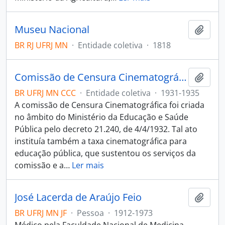
Museu Nacional
Adici
BR RJ UFRJ MN
·
Entidade coletiva
·
1818
Comissão de Censura Cinematográfica
Adici
BR UFRJ MN CCC
·
Entidade coletiva
·
1931-1935
A comissão de Censura Cinematográfica foi criada
no âmbito do Ministério da Educação e Saúde
Pública pelo decreto 21.240, de 4/4/1932. Tal ato
instituía também a taxa cinematográfica para
educação pública, que sustentou os serviços da
comissão e a
…
Ler mais
José Lacerda de Araújo Feio
Adici
BR UFRJ MN JF
·
Pessoa
·
1912-1973