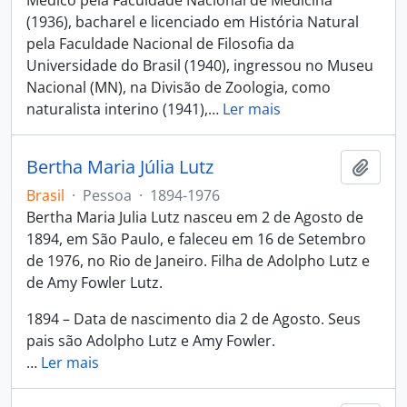
Médico pela Faculdade Nacional de Medicina
(1936), bacharel e licenciado em História Natural
pela Faculdade Nacional de Filosofia da
Universidade do Brasil (1940), ingressou no Museu
Nacional (MN), na Divisão de Zoologia, como
naturalista interino (1941),
…
Ler mais
Bertha Maria Júlia Lutz
Adici
Brasil
·
Pessoa
·
1894-1976
Bertha Maria Julia Lutz nasceu em 2 de Agosto de
1894, em São Paulo, e faleceu em 16 de Setembro
de 1976, no Rio de Janeiro. Filha de Adolpho Lutz e
de Amy Fowler Lutz.
1894 – Data de nascimento dia 2 de Agosto. Seus
pais são Adolpho Lutz e Amy Fowler.
…
Ler mais