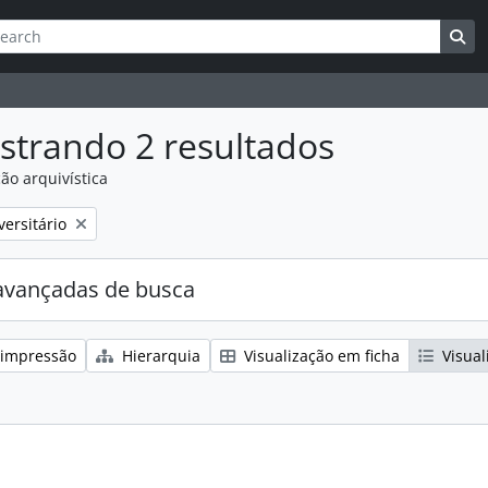
ar
es de busca
Bu
strando 2 resultados
ão arquivística
:
ersitário
avançadas de busca
 impressão
Hierarquia
Visualização em ficha
Visual