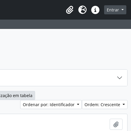
sque na página de navegação
Entrar
Área de Transferência
Idioma
Atalhos
ização em tabela
Ordenar por: Identificador
Ordem: Crescente
Adici