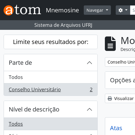
Skip to main content
Busc
Mnemosine
Opçõ
Navegar
Sistema de Arquivos UFRJ
Mo
Limite seus resultados por:
Descriç
Parte de
Remover filtro
Conselho Univ
Todos
Opções 
Conselho Universitário
2
, 2 resultados
Visualizar
Nível de descrição
Todos
Atas