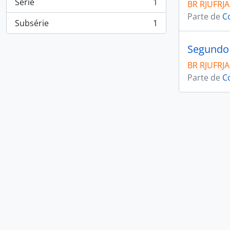
Série
1
BR RJUFRJA
, 1 resultados
Parte de
C
Subsérie
1
, 1 resultados
Segundo 
BR RJUFRJA
Parte de
C