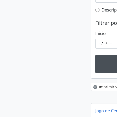
Top-leve
Descrip
Filtrar p
Inicio
Imprimir v
Jogo de Ce