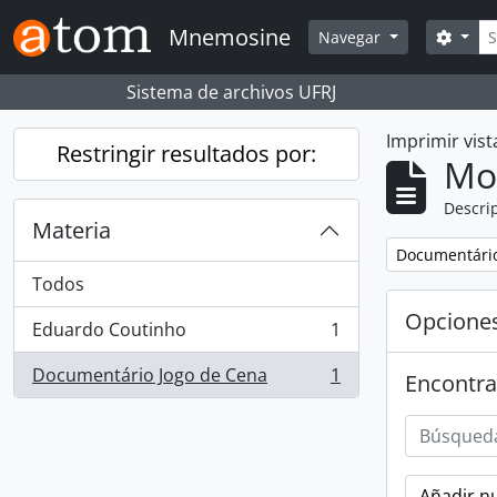
Skip to main content
Bús
Mnemosine
Searc
Navegar
Sistema de archivos UFRJ
Imprimir vist
Restringir resultados por:
Mo
Descrip
Materia
Remove filter:
Documentário
Todos
Opcione
Eduardo Coutinho
1
, 1 resultados
Documentário Jogo de Cena
1
Encontra
, 1 resultados
Añadir nu