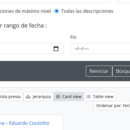
l description filter
ciones de máximo nivel
Todas las descripciones
or rango de fecha :
Fin
ista previa
Jerarquía
Card view
Table view
Ordenar por: Fec
na – Eduardo Coutinho