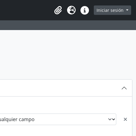
arch in browse page
Iniciar sesión
Clipboard
Idioma
Enlaces rápidos