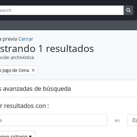
queda
h options
Se
a previa
Cerrar
strando 1 resultados
ción archivística
 Jogo de Cena
s avanzadas de búsqueda
r resultados con :
en
evo criterio