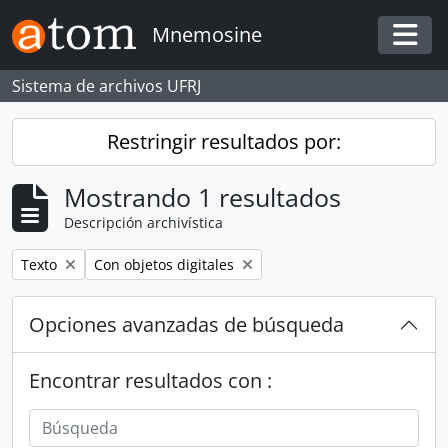
Skip to main content
Mnemosine
Togg
Sistema de archivos UFRJ
Restringir resultados por:
Mostrando 1 resultados
Descripción archivística
Remove filter:
Remove filter:
Texto
Con objetos digitales
Opciones avanzadas de búsqueda
Encontrar resultados con :