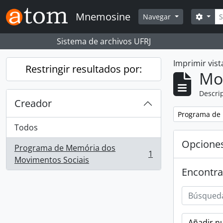
Skip to main content
Bús
Mnemosine
Searc
Navegar
Sistema de archivos UFRJ
Imprimir vist
Restringir resultados por:
Mo
Descrip
Creador
Remove filter:
Programa de 
Todos
Opcione
Programa de Memória dos
1
, 1 resultados
Movimentos Sociais
Encontra
Añadir nu