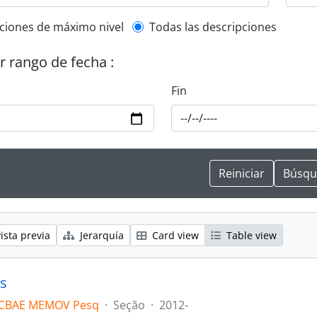
l description filter
ciones de máximo nivel
Todas las descripciones
or rango de fecha :
Fin
ista previa
Jerarquía
Card view
Table view
s
J CBAE MEMOV Pesq
·
Seção
·
2012-