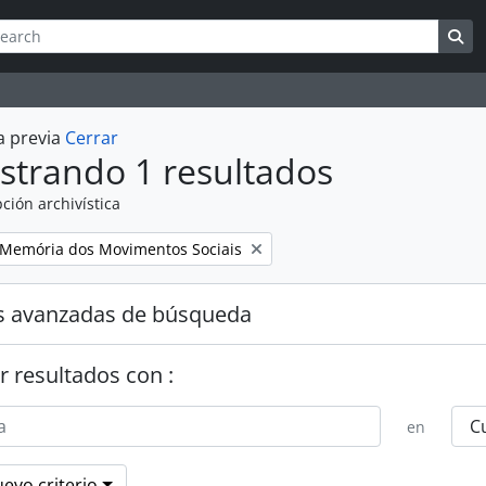
queda
h options
Se
a previa
Cerrar
strando 1 resultados
ción archivística
Memória dos Movimentos Sociais
s avanzadas de búsqueda
r resultados con :
en
evo criterio