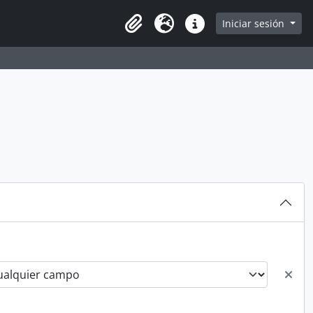
arch in browse page
Iniciar sesión
Clipboard
Idioma
Enlaces rápidos