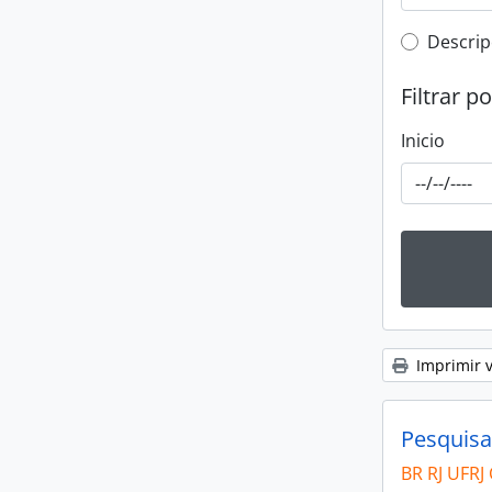
Top-leve
Descrip
Filtrar p
Inicio
Imprimir v
Pesquisa
BR RJ UFR