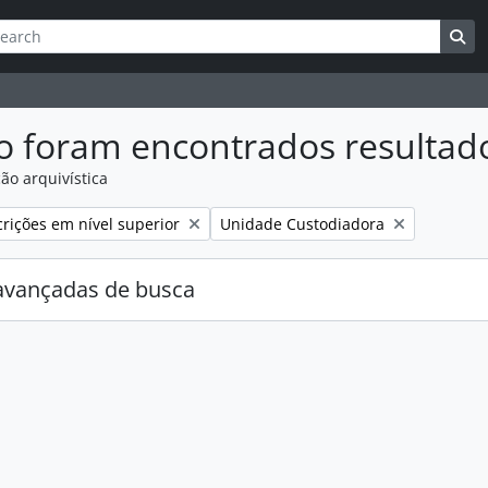
ar
es de busca
Bu
o foram encontrados resultad
ão arquivística
:
Remover filtro:
rições em nível superior
Unidade Custodiadora
avançadas de busca