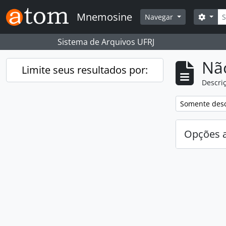
Skip to main content
Busc
Mnemosine
Opçõ
Navegar
Sistema de Arquivos UFRJ
Nã
Limite seus resultados por:
Descriç
Remover filtro
Somente desc
Opções 