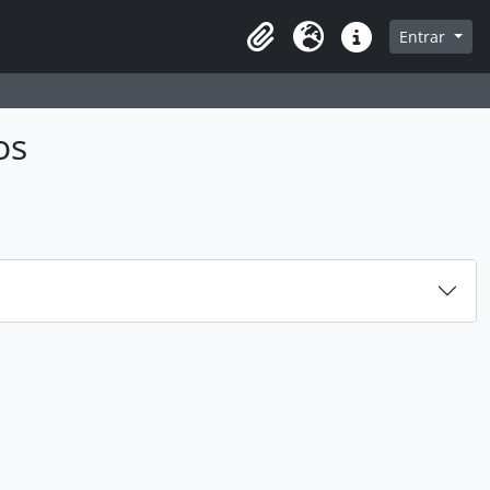
sque na página de navegação
Entrar
Área de Transferência
Idioma
Atalhos
os