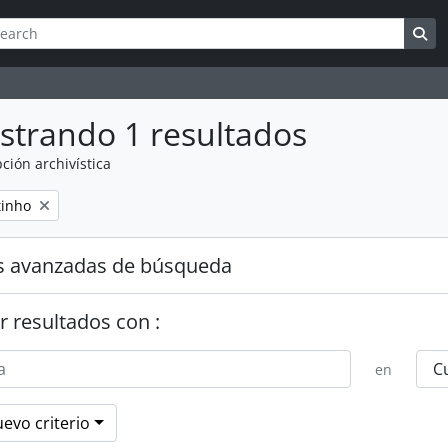
queda
h options
Se
strando 1 resultados
ción archivística
tinho
s avanzadas de búsqueda
r resultados con :
en
evo criterio