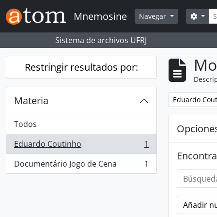
Skip to main content
Bús
Mnemosine
Searc
Navegar
Sistema de archivos UFRJ
Mo
Restringir resultados por:
Descrip
Materia
Remove filter:
Eduardo Cou
Todos
Opcione
Eduardo Coutinho
1
, 1 resultados
Encontra
Documentário Jogo de Cena
1
, 1 resultados
Añadir nu