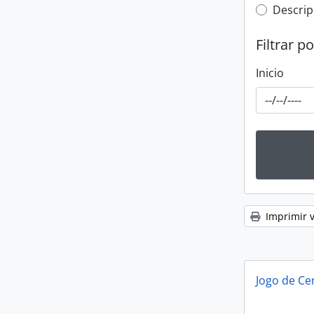
Top-leve
Descrip
Filtrar p
Inicio
Imprimir v
Jogo de Ce