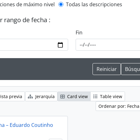
l description filter
ciones de máximo nivel
Todas las descripciones
or rango de fecha :
Fin
ista previa
Jerarquía
Card view
Table view
Ordenar por: Fecha
na – Eduardo Coutinho