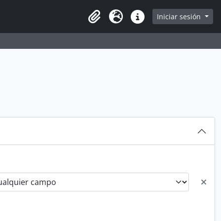
arch in browse page
Iniciar sesión
Clipboard
Idioma
Enlaces rápidos