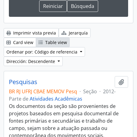
Imprimir vista previa
Jerarquía
Card view
Table view
Ordenar por: Código de referencia
Dirección: Descendente
Pesquisas
Añadi
BR RJ UFRJ CBAE MEMOV Pesq
·
Seção
·
2012-
Parte de
Atividades Acadêmicas
Os documentos da seção são provenientes de
projetos baseados em pesquisa documental de
fontes primárias e secundárias e trabalho de
campo, sejam sobre a atuação passada ou
contemporânea dos movimentos sociais.