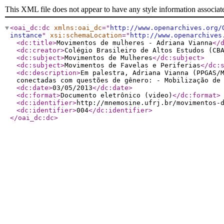
This XML file does not appear to have any style information associat
<oai_dc:dc
xmlns:oai_dc
="
http://www.openarchives.org/
instance
"
xsi:schemaLocation
="
http://www.openarchives
<dc:title
>
Movimentos de mulheres - Adriana Vianna
</
<dc:creator
>
Colégio Brasileiro de Altos Estudos (CB
<dc:subject
>
Movimentos de Mulheres
</dc:subject
>
<dc:subject
>
Movimentos de Favelas e Periferias
</dc:
<dc:description
>
Em palestra, Adriana Vianna (PPGAS/
conectadas com questões de gênero: - Mobilização de
<dc:date
>
03/05/2013
</dc:date
>
<dc:format
>
Documento eletrônico (video)
</dc:format
>
<dc:identifier
>
http://mnemosine.ufrj.br/movimentos-
<dc:identifier
>
004
</dc:identifier
>
</oai_dc:dc
>