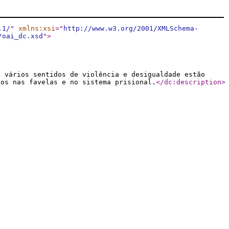
.1/
"
xmlns:xsi
="
http://www.w3.org/2001/XMLSchema-
/oai_dc.xsd
"
>
e vários sentidos de violência e desigualdade estão
tos nas favelas e no sistema prisional.
</dc:description
>