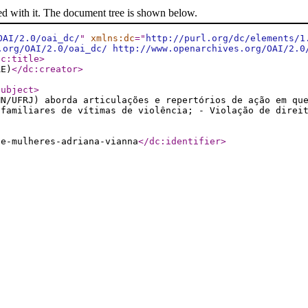
ed with it. The document tree is shown below.
OAI/2.0/oai_dc/
"
xmlns:dc
="
http://purl.org/dc/elements/1
.org/OAI/2.0/oai_dc/ http://www.openarchives.org/OAI/2.0
dc:title
>
AE)
</dc:creator
>
subject
>
MN/UFRJ) aborda articulações e repertórios de ação em qu
 familiares de vítimas de violência; - Violação de direi
de-mulheres-adriana-vianna
</dc:identifier
>