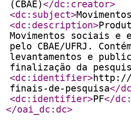
(CBAE)
</dc:creator
>
<dc:subject
>
Movimento
<dc:description
>
Produ
Movimentos sociais e 
pelo CBAE/UFRJ. Conté
levantamentos e publi
finalização da pesqui
<dc:identifier
>
http:/
finais-de-pesquisa
</d
<dc:identifier
>
PF
</dc
</oai_dc:dc
>