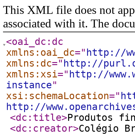
This XML file does not appe
associated with it. The doc
<oai_dc:dc
xmlns:oai_dc
="
http://w
xmlns:dc
="
http://purl.
xmlns:xsi
="
http://www.
instance
"
xsi:schemaLocation
="
ht
http://www.openarchive
<dc:title
>
Produtos fi
<dc:creator
>
Colégio B