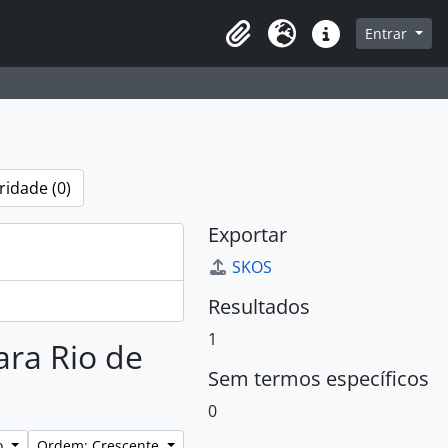
sque na página de navegação
Entrar
Área de Transferência
Idioma
Atalhos
ridade (0)
Exportar
SKOS
Resultados
1
ara Rio de
Sem termos específicos
0
o
Ordem: Crescente