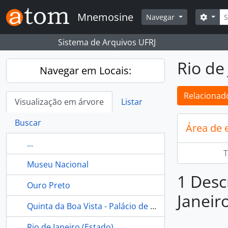
Skip to main content
Busc
Mnemosine
Opçõ
Navegar
Sistema de Arquivos UFRJ
Rio de 
Navegar em Locais:
Relacionado
Visualização em árvore
Listar
Buscar
Área de 
...
T
Museu Nacional
1 Desc
Ouro Preto
Janeiro
Quinta da Boa Vista - Palácio de São Cristóvão - Museu Nacional - Rio de Janeiro (Brasil)
Rio de Janeiro (Estado)