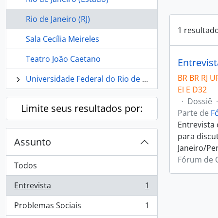
Rio de Janeiro (RJ)
1 resultad
Sala Cecília Meireles
Teatro João Caetano
Entrevis
BR BR RJ U
Universidade Federal do Rio de Janeiro
EI E D32
·
Dossiê
·
Limite seus resultados por:
Parte de
F
Entrevista
para discu
Assunto
Janeiro/Per
Fórum de C
Todos
Entrevista
1
, 1 resultados
Problemas Sociais
1
, 1 resultados