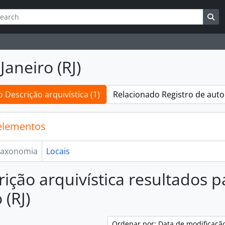
ar
es de busca
Bu
Janeiro (RJ)
 Descrição arquivística (1)
Relacionado Registro de auto
elementos
axonomia
Locais
rição arquivística resultados p
 (RJ)
Ordenar por: Data de modificaçã