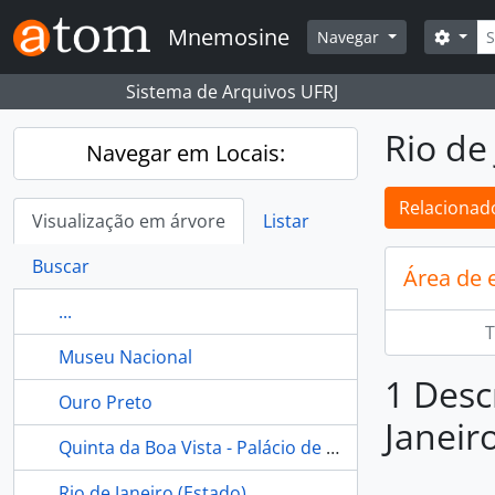
Skip to main content
Busc
Mnemosine
Opçõ
Navegar
Sistema de Arquivos UFRJ
Rio de 
Navegar em Locais:
Relacionado
Visualização em árvore
Listar
Buscar
Área de 
...
T
Museu Nacional
1 Desc
Ouro Preto
Janeiro
Quinta da Boa Vista - Palácio de São Cristóvão - Museu Nacional - Rio de Janeiro (Brasil)
Rio de Janeiro (Estado)