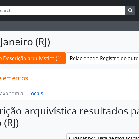
ar
es de busca
Bu
Janeiro (RJ)
 Descrição arquivística (1)
Relacionado Registro de auto
elementos
axonomia
Locais
rição arquivística resultados p
 (RJ)
Ordenar por: Data de modificaçã