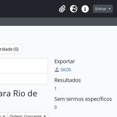
sque na página de navegação
Entrar
Área de Transferência
Idioma
Atalhos
ridade (0)
Exportar
SKOS
Resultados
1
ara Rio de
Sem termos específicos
0
o
Ordem: Crescente