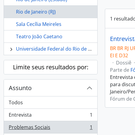
Rio de Janeiro (RJ)
1 resultad
Sala Cecília Meireles
Teatro João Caetano
Entrevis
BR BR RJ U
Universidade Federal do Rio de Janeiro
EI E D32
·
Dossiê
·
Limite seus resultados por:
Parte de
F
Entrevista
para discu
Assunto
Janeiro/Per
Fórum de C
Todos
Entrevista
1
, 1 resultados
Problemas Sociais
1
, 1 resultados