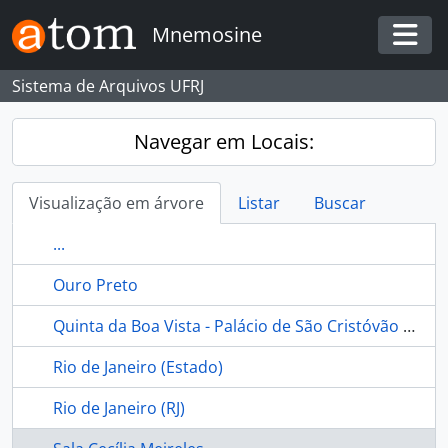
Skip to main content
Mnemosine
Togg
Sistema de Arquivos UFRJ
Navegar em Locais:
Visualização em árvore
Listar
Buscar
...
Ouro Preto
Quinta da Boa Vista - Palácio de São Cristóvão - Museu Nacional - Rio de Janeiro (Brasil)
Rio de Janeiro (Estado)
Rio de Janeiro (RJ)