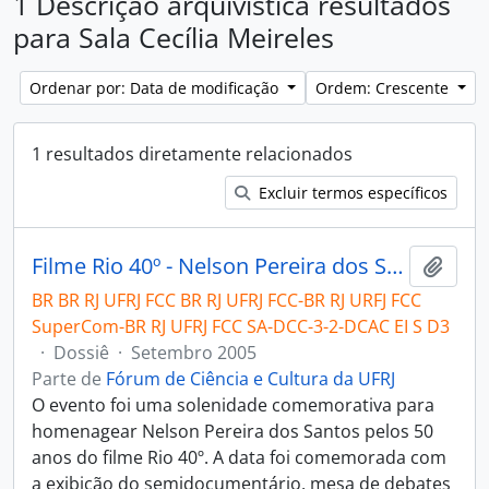
1 Descrição arquivística resultados
para Sala Cecília Meireles
Ordenar por: Data de modificação
Ordem: Crescente
1 resultados diretamente relacionados
Excluir termos específicos
Filme Rio 40º - Nelson Pereira dos Santos
Adici
BR BR RJ UFRJ FCC BR RJ UFRJ FCC-BR RJ URFJ FCC
SuperCom-BR RJ UFRJ FCC SA-DCC-3-2-DCAC EI S D3
·
Dossiê
·
Setembro 2005
Parte de
Fórum de Ciência e Cultura da UFRJ
O evento foi uma solenidade comemorativa para
homenagear Nelson Pereira dos Santos pelos 50
anos do filme Rio 40º. A data foi comemorada com
a exibição do semidocumentário, mesa de debates