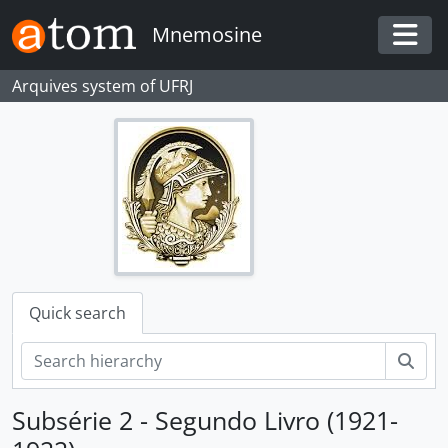
Skip to main content
Mnemosine
Togg
Arquives system of UFRJ
Quick search
Sear
Subsérie 2 - Segundo Livro (1921-