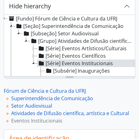
Hide hierarchy
[Fundo] Fórum de Ciência e Cultura da UFRJ
[Seção] Superintendência de Comunicação
[Subseção] Setor Audiovisual
[Grupo] Atividades de Difusão científica, artística e Cultural
[Série] Eventos Artísticos/Culturais
[Série] Eventos Científicos
[Série] Eventos Institucionais
[Subsérie] Inaugurações
[Subsérie] Solenidades
[Subsérie] Entrevistas
Fórum de Ciência e Cultura da UFRJ
[Subsérie] Festa Junina
Superintendência de Comunicação
[Subsérie] Institucional Fórum
Setor Audiovisual
[Dossiê] Colégio Brasileiro de Altos Estudos (CBAE)
Atividades de Difusão científica, artística e Cultural
[Dossiê] Salão 1 CBAE
Eventos Institucionais
[Dossiê] Salão 2 CBAE
[Dossiê] Salão 3 CBAE
Área de identificação
[Dossiê] Salão CBAE