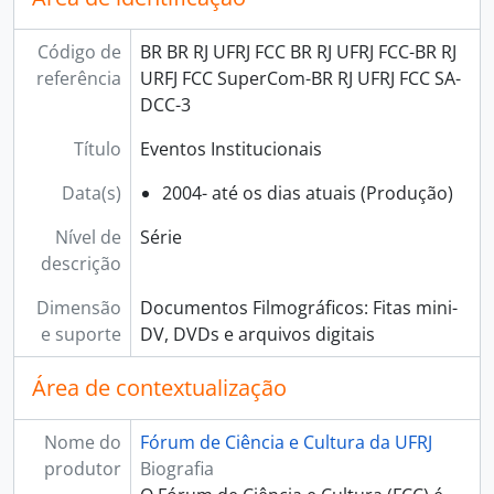
[Dossiê] Palácio Universitário da Praia Vermelha
[Dossiê] Salão Pedro Calmon
Código de
BR BR RJ UFRJ FCC BR RJ UFRJ FCC-BR RJ
[Dossiê] Salão Moniz Aragão
referência
URFJ FCC SuperCom-BR RJ UFRJ FCC SA-
[Dossiê] O Átrio
DCC-3
Título
Eventos Institucionais
Data(s)
2004- até os dias atuais (Produção)
Nível de
Série
descrição
Dimensão
Documentos Filmográficos: Fitas mini-
e suporte
DV, DVDs e arquivos digitais
Área de contextualização
Nome do
Fórum de Ciência e Cultura da UFRJ
produtor
Biografia