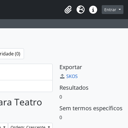
sque na página de navegação
Entrar
Área de Transferência
Idioma
Atalhos
ridade (0)
Exportar
SKOS
Resultados
0
ara Teatro
Sem termos específicos
0
o
Ordem: Crescente