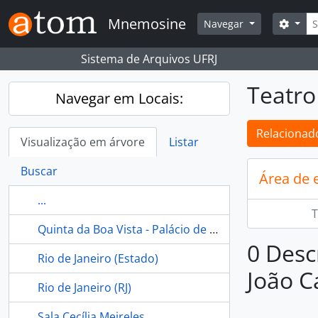
Skip to main content
Busc
Mnemosine
Opçõ
Navegar
Sistema de Arquivos UFRJ
Teatro
Navegar em Locais:
Relacionado
Visualização em árvore
Listar
Buscar
Área de 
...
T
Quinta da Boa Vista - Palácio de São Cristóvão - Museu Nacional - Rio de Janeiro (Brasil)
0 Desc
Rio de Janeiro (Estado)
João C
Rio de Janeiro (RJ)
Sala Cecília Meireles