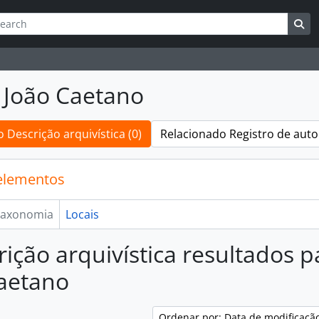
ar
es de busca
Bu
 João Caetano
 Descrição arquivística (0)
Relacionado Registro de auto
elementos
axonomia
Locais
rição arquivística resultados p
aetano
Ordenar por: Data de modificaçã