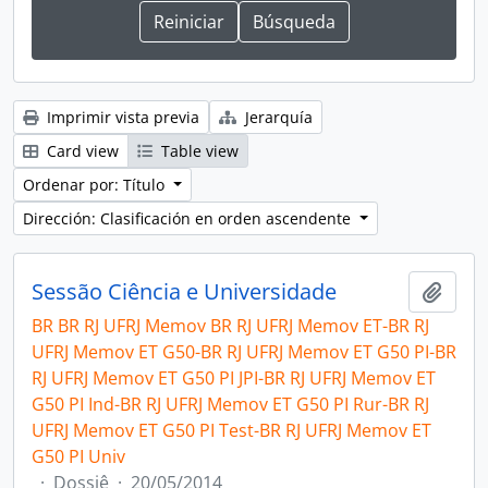
Imprimir vista previa
Jerarquía
Card view
Table view
Ordenar por: Título
Dirección: Clasificación en orden ascendente
Sessão Ciência e Universidade
Añadi
BR BR RJ UFRJ Memov BR RJ UFRJ Memov ET-BR RJ
UFRJ Memov ET G50-BR RJ UFRJ Memov ET G50 PI-BR
RJ UFRJ Memov ET G50 PI JPI-BR RJ UFRJ Memov ET
G50 PI Ind-BR RJ UFRJ Memov ET G50 PI Rur-BR RJ
UFRJ Memov ET G50 PI Test-BR RJ UFRJ Memov ET
G50 PI Univ
·
Dossiê
·
20/05/2014