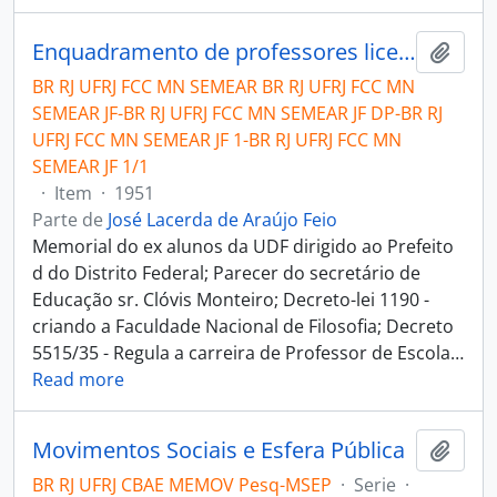
Enquadramento de professores licenciados pela antiga Universidade do Distrito Federal no magistério secundário e técnico municipal.
Añadi
BR RJ UFRJ FCC MN SEMEAR BR RJ UFRJ FCC MN
SEMEAR JF-BR RJ UFRJ FCC MN SEMEAR JF DP-BR RJ
UFRJ FCC MN SEMEAR JF 1-BR RJ UFRJ FCC MN
SEMEAR JF 1/1
·
Item
·
1951
Parte de
José Lacerda de Araújo Feio
Memorial do ex alunos da UDF dirigido ao Prefeito
d do Distrito Federal; Parecer do secretário de
Educação sr. Clóvis Monteiro; Decreto-lei 1190 -
criando a Faculdade Nacional de Filosofia; Decreto
5515/35 - Regula a carreira de Professor de Escola
…
Read more
Movimentos Sociais e Esfera Pública
Añadi
BR RJ UFRJ CBAE MEMOV Pesq-MSEP
·
Serie
·