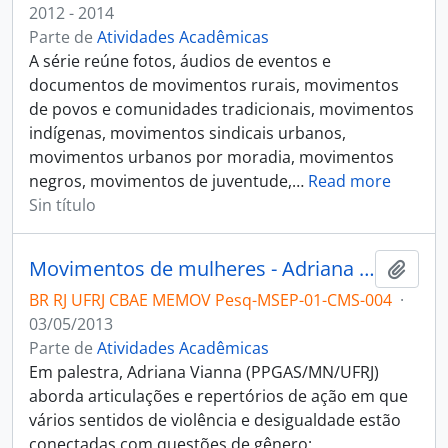
2012 - 2014
Parte de
Atividades Acadêmicas
A série reúne fotos, áudios de eventos e
documentos de movimentos rurais, movimentos
de povos e comunidades tradicionais, movimentos
indígenas, movimentos sindicais urbanos,
movimentos urbanos por moradia, movimentos
negros, movimentos de juventude,
…
Read more
Sin título
Movimentos de mulheres - Adriana Vianna
Añadi
BR RJ UFRJ CBAE MEMOV Pesq-MSEP-01-CMS-004
·
03/05/2013
Parte de
Atividades Acadêmicas
Em palestra, Adriana Vianna (PPGAS/MN/UFRJ)
aborda articulações e repertórios de ação em que
vários sentidos de violência e desigualdade estão
conectadas com questões de gênero: