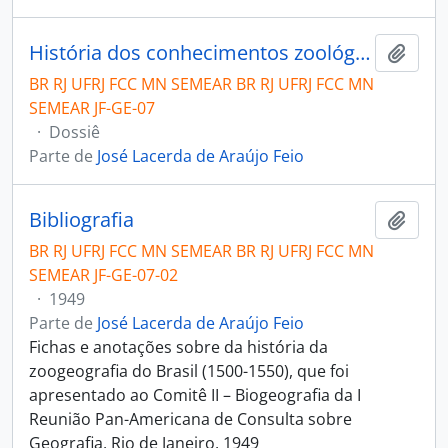
História dos conhecimentos zoológicos e zoogeográficos no Brasil.
Añadi
BR RJ UFRJ FCC MN SEMEAR BR RJ UFRJ FCC MN
SEMEAR JF-GE-07
·
Dossiê
Parte de
José Lacerda de Araújo Feio
Bibliografia
Añadi
BR RJ UFRJ FCC MN SEMEAR BR RJ UFRJ FCC MN
SEMEAR JF-GE-07-02
·
1949
Parte de
José Lacerda de Araújo Feio
Fichas e anotações sobre da história da
zoogeografia do Brasil (1500-1550), que foi
apresentado ao Comitê II – Biogeografia da I
Reunião Pan-Americana de Consulta sobre
Geografia, Rio de Janeiro, 1949