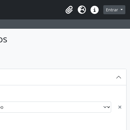
sque na página de navegação
Entrar
Área de Transferência
Idioma
Atalhos
os