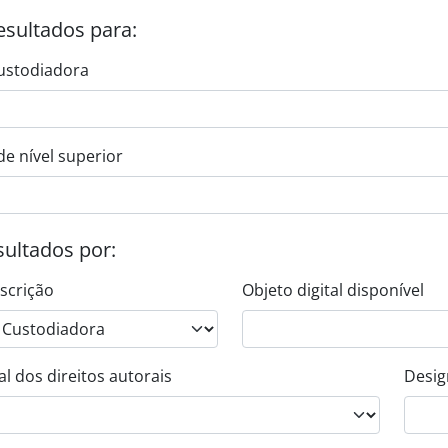
esultados para:
ustodiadora
de nível superior
esultados por:
escrição
Objeto digital disponível
l dos direitos autorais
Desig