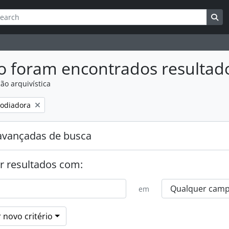
ar
es de busca
Bu
o foram encontrados resultad
ão arquivística
:
odiadora
avançadas de busca
r resultados com:
em
 novo critério