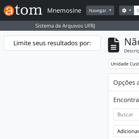
Skip to main content
Busc
Mnemosine
Opçõ
Navegar
Sistema de Arquivos UFRJ
Nã
Limite seus resultados por:
Descriç
Remover filtro
Unidade Cust
Opções 
Encontra
Adicionar