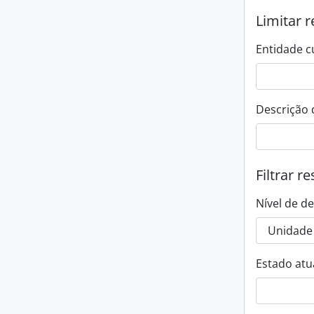
Limitar r
Entidade c
Descrição 
Filtrar r
Nível de d
Estado atua