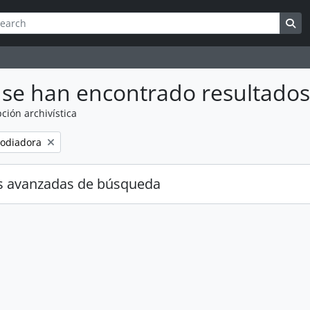
queda
h options
Se
se han encontrado resultados
ción archivística
odiadora
s avanzadas de búsqueda