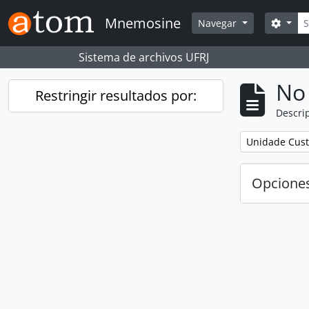
Skip to main content
Bús
Mnemosine
Searc
Navegar
Sistema de archivos UFRJ
No 
Restringir resultados por:
Descrip
Remove filter:
Unidade Cust
Opcione