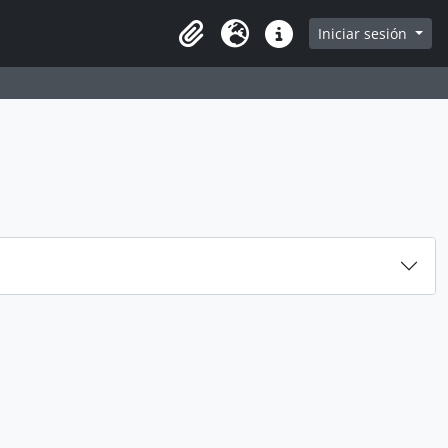
arch in browse page
Iniciar sesión
Clipboard
Idioma
Enlaces rápidos