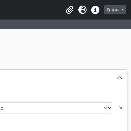
sque na página de navegação
Entrar
Área de Transferência
Idioma
Atalhos