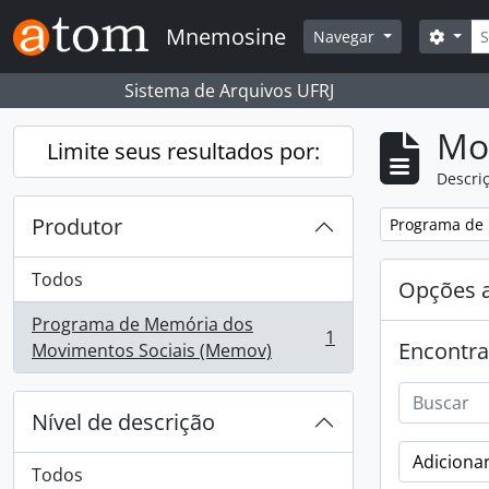
Skip to main content
Busc
Mnemosine
Opçõ
Navegar
Sistema de Arquivos UFRJ
Mo
Limite seus resultados por:
Descriç
Produtor
Remover filtro
Programa de 
Todos
Opções 
Programa de Memória dos
1
Encontra
, 1 resultados
Movimentos Sociais (Memov)
Nível de descrição
Adicionar
Todos