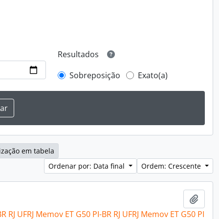
Resultados
Sobreposição
Exato(a)
ização em tabela
Ordenar por: Data final
Ordem: Crescente
Adici
R RJ UFRJ Memov ET G50 PI-BR RJ UFRJ Memov ET G50 PI