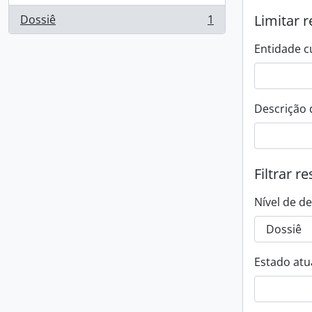
Limitar r
Dossiê
1
, 1 resultados
Entidade c
Descrição 
Filtrar r
Nível de d
Estado atua