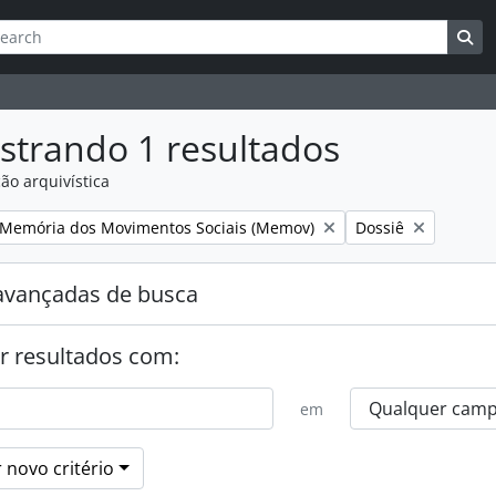
ar
es de busca
Bu
strando 1 resultados
ão arquivística
:
Remover filtro:
Memória dos Movimentos Sociais (Memov)
Dossiê
avançadas de busca
r resultados com:
em
 novo critério