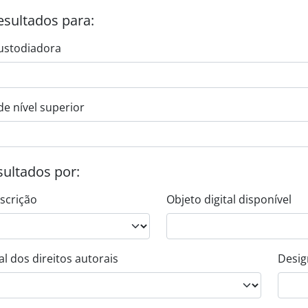
esultados para:
ustodiadora
de nível superior
esultados por:
escrição
Objeto digital disponível
l dos direitos autorais
Desig