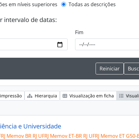
de descrição de nível superior
ões em níveis superiores
Todas as descrições
or intervalo de datas:
Fim
 impressão
Hierarquia
Visualização em ficha
Visual
iência e Universidade
FRJ Memov BR RJ UFRJ Memov ET-BR RJ UFRJ Memov ET G50-B