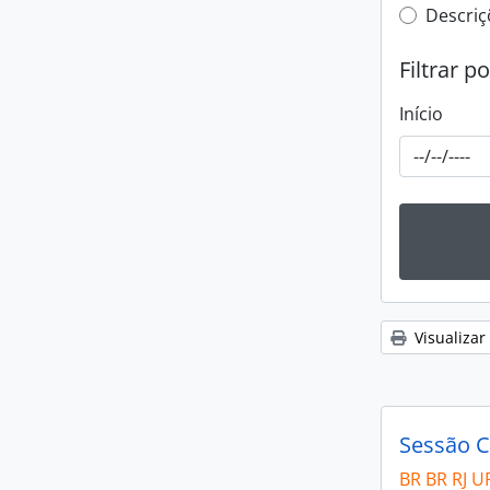
Filtro 
Descriç
Filtrar p
Início
Visualizar
Sessão C
BR BR RJ U