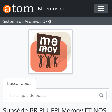
Skip to main content
Mnemosine
Togg
Sistema de Arquivos UFRJ
Busca rápida
Busc
Subsérie BR RJ UFRJ Memov ET NQS