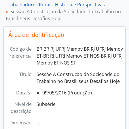
Trabalhadores Rurais: História e Perspectivas
[Subsérie] Sessão Movimentos contra a Violência de Estado: Gênero, Território e Afeto como Política
Sessão A Construção da Sociedade do Trabalho no
[Série] Pensando Os 50 anos do Golpe Militar
Brasil: seus Desafios Hoje
Área de identificação
Código de
BR BR RJ UFRJ Memov BR RJ UFRJ Memov
referência
ET-BR RJ UFRJ Memov ET NQS-BR RJ UFRJ
Memov ET NQS ST
Título
Sessão A Construção da Sociedade do
Trabalho no Brasil: seus Desafios Hoje
Data(s)
09/05/2016 (Produção)
Nível de
Subsérie
descrição
Dimensão
...