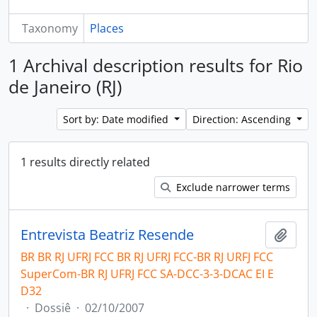
Taxonomy
Places
1 Archival description results for Rio
de Janeiro (RJ)
Sort by: Date modified
Direction: Ascending
1 results directly related
Exclude narrower terms
Entrevista Beatriz Resende
Add t
BR BR RJ UFRJ FCC BR RJ UFRJ FCC-BR RJ URFJ FCC
SuperCom-BR RJ UFRJ FCC SA-DCC-3-3-DCAC EI E
D32
·
Dossiê
·
02/10/2007