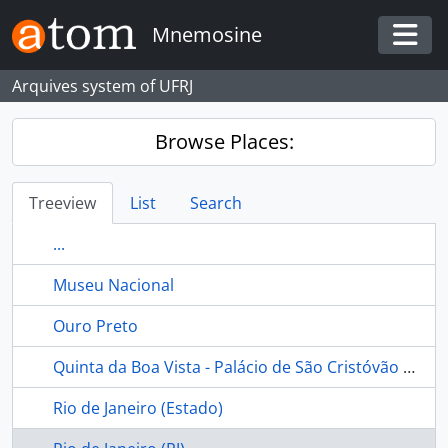
Skip to main content
Mnemosine
Togg
Arquives system of UFRJ
Browse Places:
Treeview
List
Search
...
Museu Nacional
Ouro Preto
Quinta da Boa Vista - Palácio de São Cristóvão - Museu Nacional - Rio de Janeiro (Brasil)
Rio de Janeiro (Estado)