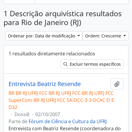
1 Descrição arquivística resultados
para Rio de Janeiro (RJ)
Ordenar por: Data de modificação
Ordem: Crescente
1 resultados diretamente relacionados
Excluir termos específicos
Entrevista Beatriz Resende
Adici
BR BR RJ UFRJ FCC BR RJ UFRJ FCC-BR RJ URFJ FCC
SuperCom-BR RJ UFRJ FCC SA-DCC-3-3-DCAC EI E
D32
·
Dossiê
·
02/10/2007
Parte de
Fórum de Ciência e Cultura da UFRJ
Entrevista com Beatriz Resende (coordenadora do