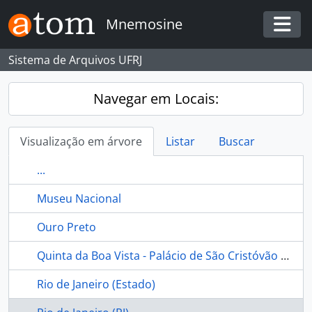
Skip to main content
Mnemosine
Togg
Sistema de Arquivos UFRJ
Navegar em Locais:
Visualização em árvore
Listar
Buscar
...
Museu Nacional
Ouro Preto
Quinta da Boa Vista - Palácio de São Cristóvão - Museu Nacional - Rio de Janeiro (Brasil)
Rio de Janeiro (Estado)