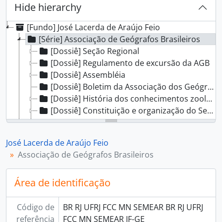
Hide hierarchy
[Fundo] José Lacerda de Araújo Feio
[Série] Associação de Geógrafos Brasileiros
[Dossiê] Seção Regional
[Dossiê] Regulamento de excursão da AGB
[Dossiê] Assembléia
[Dossiê] Boletim da Associação dos Geógrafos Brasileiros
[Dossiê] História dos conhecimentos zoológicos e zoogeográficos no Brasil.
[Dossiê] Constituição e organização do Serviço de Biogeografia e Ecologia
[Dossiê] Biogeografia e outros setores da Geografia: as etapas de um trabalho biogeográfico (palestra)
[Dossiê] Geologia do estado de Minas Gerais.
José Lacerda de Araújo Feio
[Dossiê] Programa de Biogeografia
Associação de Geógrafos Brasileiros
[Dossiê] Palestra
[Dossiê] Livro, A História da Terra, por Emmanoel A. Martins
Área de identificação
[Dossiê] Zoogeografia
[Dossiê] Union Internationale Pour la protecion de la nature
[Série] Documentos Pessoais
Código de
BR RJ UFRJ FCC MN SEMEAR BR RJ UFRJ
referência
FCC MN SEMEAR JF-GE