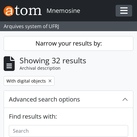
Skip to main content
Mnemosine
Togg
Arquives system of UFRJ
Narrow your results by:
Showing 32 results
Archival description
Remove filter:
With digital objects
Advanced search options
Find results with: