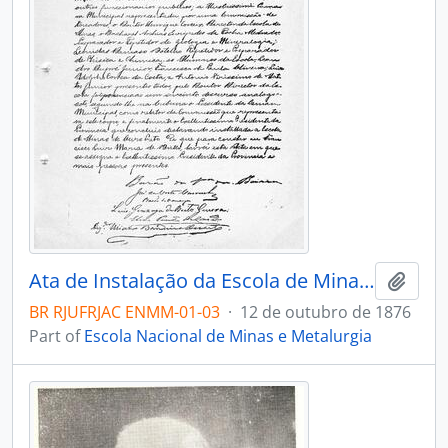
Ata de Instalação da Escola de Minas de Ouro Preto
Add t
BR RJUFRJAC ENMM-01-03
·
12 de outubro de 1876
Part of
Escola Nacional de Minas e Metalurgia