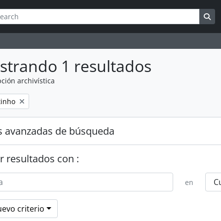
queda
h options
Se
strando 1 resultados
ción archivística
tinho
s avanzadas de búsqueda
r resultados con :
en
evo criterio