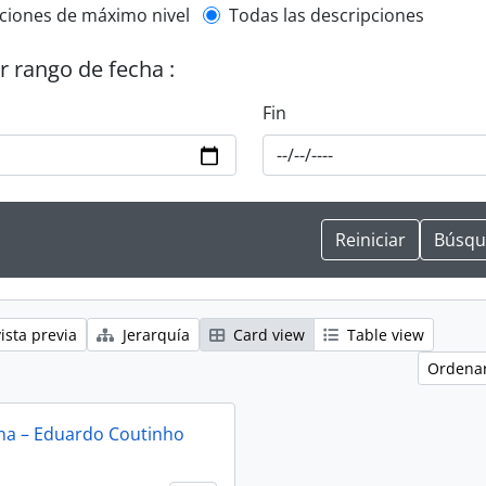
l description filter
ciones de máximo nivel
Todas las descripciones
or rango de fecha :
Fin
ista previa
Jerarquía
Card view
Table view
Ordenar
na – Eduardo Coutinho