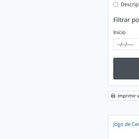
Top-leve
Descrip
Filtrar p
Inicio
Imprimir v
Jogo de Ce