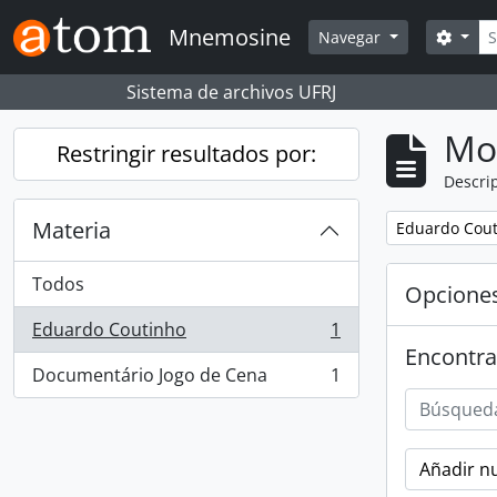
Skip to main content
Bús
Mnemosine
Searc
Navegar
Sistema de archivos UFRJ
Mo
Restringir resultados por:
Descrip
Materia
Remove filter:
Eduardo Cou
Todos
Opcione
Eduardo Coutinho
1
, 1 resultados
Encontra
Documentário Jogo de Cena
1
, 1 resultados
Añadir nu