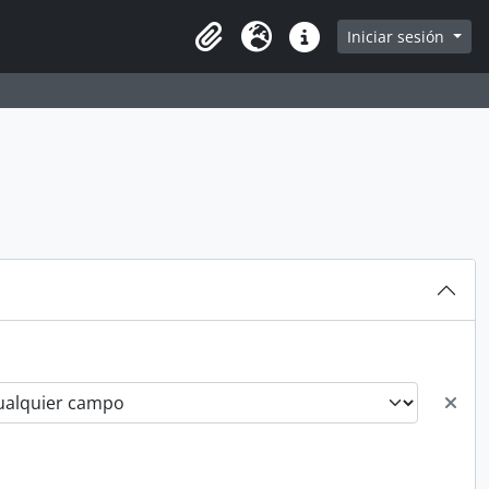
arch in browse page
Iniciar sesión
Clipboard
Idioma
Enlaces rápidos