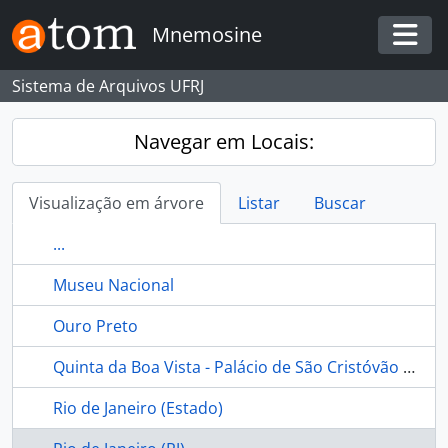
Skip to main content
Mnemosine
Togg
Sistema de Arquivos UFRJ
Navegar em Locais:
Visualização em árvore
Listar
Buscar
...
Museu Nacional
Ouro Preto
Quinta da Boa Vista - Palácio de São Cristóvão - Museu Nacional - Rio de Janeiro (Brasil)
Rio de Janeiro (Estado)