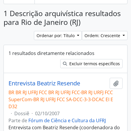
1 Descrição arquivística resultados
para Rio de Janeiro (RJ)
Ordenar por: Título
Ordem: Crescente
1 resultados diretamente relacionados
Excluir termos específicos
Entrevista Beatriz Resende
Adici
BR BR RJ UFRJ FCC BR RJ UFRJ FCC-BR RJ URFJ FCC
SuperCom-BR RJ UFRJ FCC SA-DCC-3-3-DCAC EI E
D32
·
Dossiê
·
02/10/2007
Parte de
Fórum de Ciência e Cultura da UFRJ
Entrevista com Beatriz Resende (coordenadora do