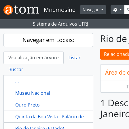
Skip to main content
Busc
Mnemosine
Opçõ
Navegar
Sistema de Arquivos UFRJ
Rio de 
Navegar em Locais:
Relacionado
Visualização em árvore
Listar
Buscar
Área de 
...
T
Museu Nacional
1 Desc
Ouro Preto
Janeiro
Quinta da Boa Vista - Palácio de São Cristóvão - Museu Nacional - Rio de Janeiro (Brasil)
Rio de Janeiro (Estado)