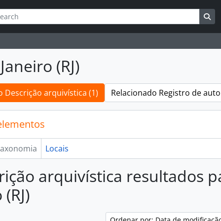
ar
es de busca
Bu
Janeiro (RJ)
 Descrição arquivística (1)
Relacionado Registro de auto
elementos
axonomia
Locais
rição arquivística resultados p
 (RJ)
Ordenar por: Data de modificaçã