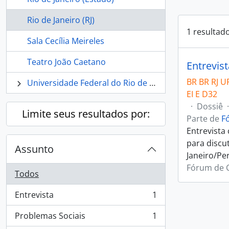
Rio de Janeiro (RJ)
1 resultad
Sala Cecília Meireles
Teatro João Caetano
Entrevis
BR BR RJ U
Universidade Federal do Rio de Janeiro
EI E D32
·
Dossiê
·
Limite seus resultados por:
Parte de
F
Entrevista
para discu
Assunto
Janeiro/Per
Fórum de C
Todos
Entrevista
1
, 1 resultados
Problemas Sociais
1
, 1 resultados