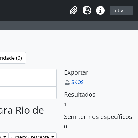
sque na página de navegação
Entrar
Área de Transferência
Idioma
Atalhos
ridade (0)
Exportar
SKOS
Resultados
1
ara Rio de
Sem termos específicos
0
o
Ordem: Crescente