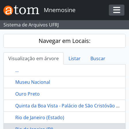
Skip to main content
Mnemosine
Togg
Sistema de Arquivos UFRJ
Navegar em Locais:
Visualização em árvore
Listar
Buscar
...
Museu Nacional
Ouro Preto
Quinta da Boa Vista - Palácio de São Cristóvão - Museu Nacional - Rio de Janeiro (Brasil)
Rio de Janeiro (Estado)