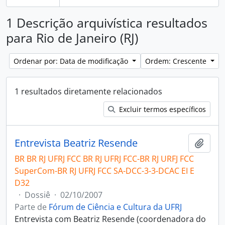
1 Descrição arquivística resultados
para Rio de Janeiro (RJ)
Ordenar por: Data de modificação
Ordem: Crescente
1 resultados diretamente relacionados
Excluir termos específicos
Entrevista Beatriz Resende
Adici
BR BR RJ UFRJ FCC BR RJ UFRJ FCC-BR RJ URFJ FCC
SuperCom-BR RJ UFRJ FCC SA-DCC-3-3-DCAC EI E
D32
·
Dossiê
·
02/10/2007
Parte de
Fórum de Ciência e Cultura da UFRJ
Entrevista com Beatriz Resende (coordenadora do