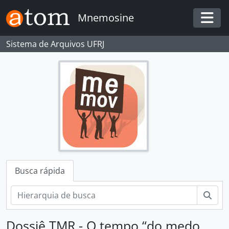
Skip to main content
Mnemosine
Togg
Sistema de Arquivos UFRJ
Busca rápida
Busc
Dossiê TMR - O tempo “do medo