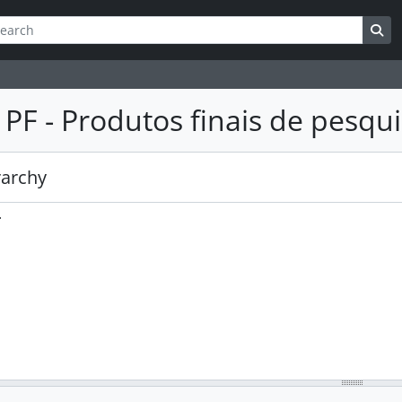
ar
es de busca
Bu
 PF - Produtos finais de pesqu
rarchy
.