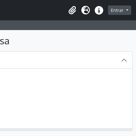
sque na página de navegação
Entrar
Área de Transferência
Idioma
Atalhos
isa