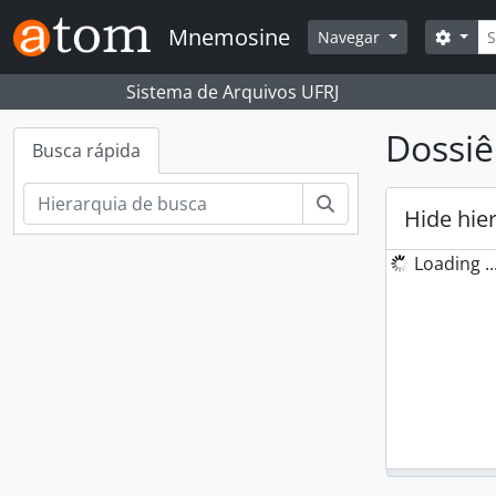
Skip to main content
Busc
Mnemosine
Opçõ
Navegar
Sistema de Arquivos UFRJ
Dossiê
Busca rápida
Buscar
Hide hie
Loading ..