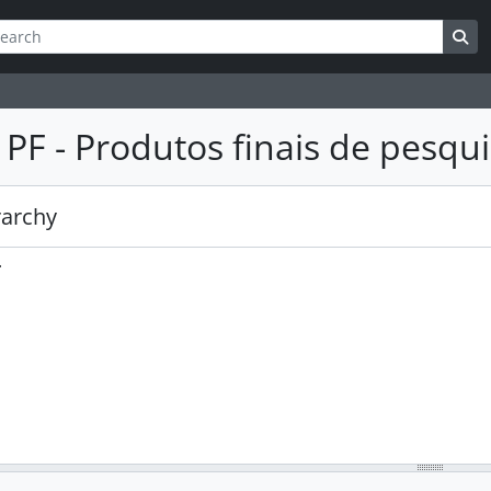
queda
h options
Se
 PF - Produtos finais de pesqu
rarchy
.