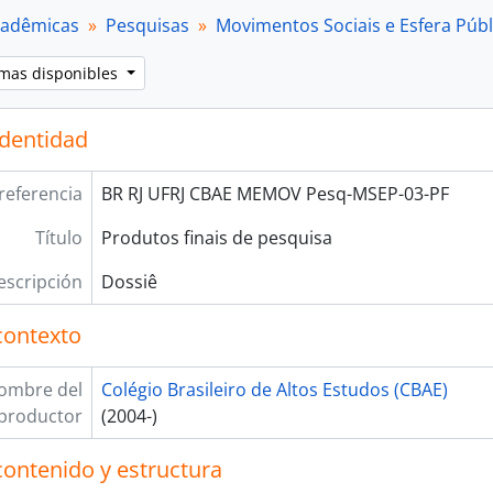
cadêmicas
Pesquisas
Movimentos Sociais e Esfera Públ
omas disponibles
identidad
referencia
BR RJ UFRJ CBAE MEMOV Pesq-MSEP-03-PF
Título
Produtos finais de pesquisa
escripción
Dossiê
contexto
ombre del
Colégio Brasileiro de Altos Estudos (CBAE)
productor
(2004-)
contenido y estructura