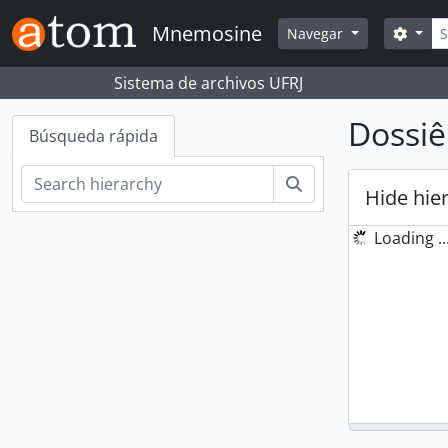
Skip to main content
Bús
Mnemosine
Searc
Navegar
Sistema de archivos UFRJ
Dossiê
Búsqueda rápida
Búsqueda
Hide hie
Loading ..