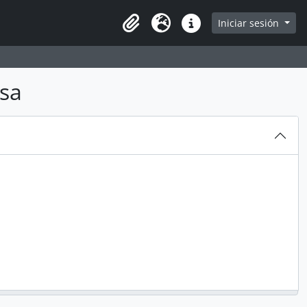
arch in browse page
Iniciar sesión
Clipboard
Idioma
Enlaces rápidos
isa