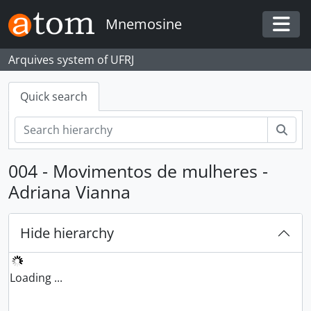
Skip to main content
Mnemosine
Togg
Arquives system of UFRJ
Quick search
Sear
004 - Movimentos de mulheres -
Adriana Vianna
Hide hierarchy
Loading ...